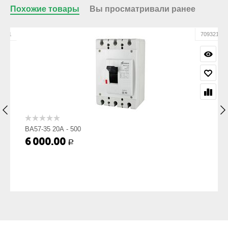
Ручной), мм:
Похожие товары
Вы просматривали ранее
Вес, кг:
2.2
01
709321
ВА57-35 20А - 500
6 000.00
Р