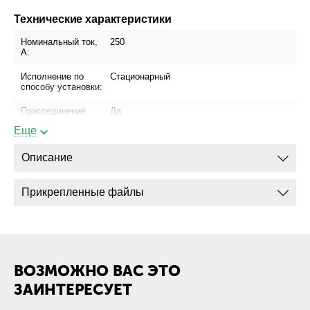
Технические характеристики
Номинальный ток,
250
А:
Исполнение по
Стационарный
способу установки:
Присоединение
Да
шинопровода:
Еще
Присоединение
Да
кабеля с
Описание
кабельным
наконечником:
Прикрепленные файлы
Присоединение
Да
кабеля без
кабельного
наконечника:
Габариты
ВОЗМОЖНО ВАС ЭТО
ЗАИНТЕРЕСУЕТ
Габарит ШхВхГ
112х150х130
(Стационарный,