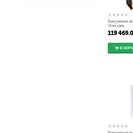
Вакуумные в
Электрик
ISM15_LD_1(4
119 469.
В КОР
Вакуумные в