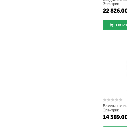
Электрик
БУ/TEL-100/2
22 826.0
В КОР
Вакуумные в
Электрик
BP/TEL-220-0
14 389.0