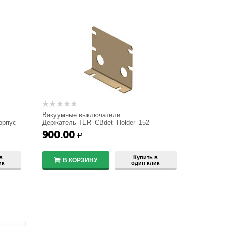
Вакуумные выключатели
орпус
Держатель TER_CBdet_Holder_152
900.00
+
Р
−
в
Купить в
В КОРЗИНУ
ик
один клик