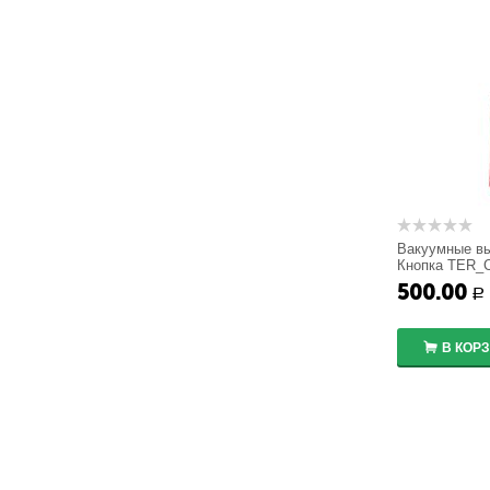
Вакуумные в
Кнопка TER_C
500.00
Р
В КОР