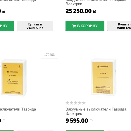
Электрик
20-12-01А
БУ/TEL-100/220-12-02А
0
25 250.00
+
+
Р
Р
−
−
Купить в
Купить 
ЗИНУ
В КОРЗИНУ
один клик
один кл
170403
ыключатели Таврида
Вакуумные выключатели Таврида
Электрик
2A
BU/TEL-220-05A
0
9 595.00
+
+
Р
Р
−
−