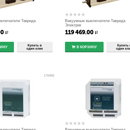
ыключатели Таврида
Вакуумные выключатели Таврида
Электрик
6)
ISM15_LD_1(48)
00
119 469.00
+
+
Р
Р
−
−
Купить в
Купить 
ЗИНУ
В КОРЗИНУ
один клик
один кл
170400
ыключатели Таврида
Вакуумные выключатели Таврида