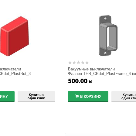
ыключатели
Вакуумные выключатели
Bdet_PlastBut_3
Фланец TER_CBdet_PlastFrame_4 (к
для кнопки)
500.00
+
+
Р
−
−
Купить в
Купить 
ЗИНУ
В КОРЗИНУ
один клик
один кл