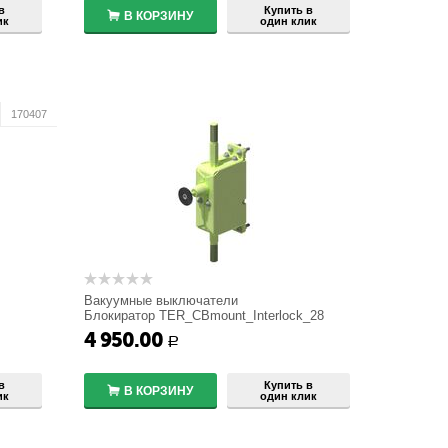
в
Купить в
В КОРЗИНУ
ик
один клик
170407
Вакуумные выключатели
Блокиратор TER_CBmount_Interlock_28
4 950.00
+
Р
−
в
Купить в
В КОРЗИНУ
ик
один клик