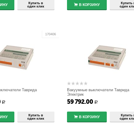
Купить в
Купить 
ЗИНУ
В КОРЗИНУ
один клик
один кл
170406
ыключатели Таврида
Вакуумные выключатели Таврида
Электрик
(220_1)
TER_CM_16_2(220_1)
0
59 792.00
+
+
Р
Р
−
−
Купить в
Купить 
ЗИНУ
В КОРЗИНУ
один клик
один кл