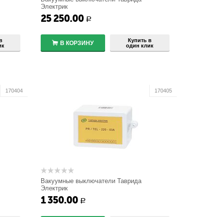
Электрик
БУ/TEL-100/220-12-03А
25 250.00
+
Р
−
в
Купить в
В КОРЗИНУ
ик
один клик
170404
170405
Вакуумные выключатели Таврида
Электрик
PR/TEL-220-03А
1 350.00
+
Р
−