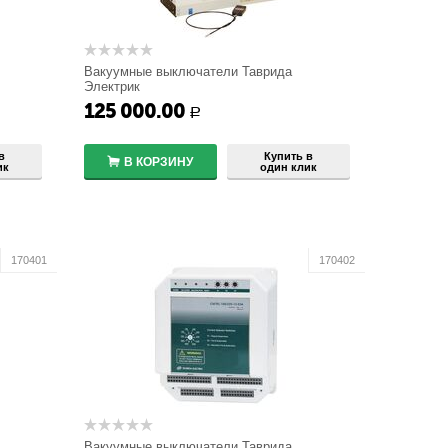
Вакуумные выключатели Таврида
Электрик
ISM15_Shell_2
125 000.00
+
Р
−
в
Купить в
В КОРЗИНУ
ик
один клик
170401
170402
Вакуумные выключатели Таврида