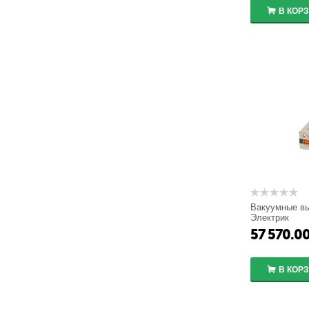
В КОР
Вакуумные в
Электрик
TER_CM_16_1
57 570.0
В КОР