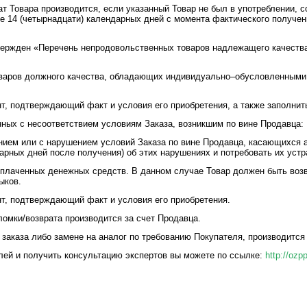
ат Товара производится, если указанный Товар не был в употреблении, 
ение 14 (четырнадцати) календарных дней с момента фактического получе
вержден «Перечень непродовольственных товаров надлежащего качества
оваров должного качества, обладающих индивидуально–обусловленными 
, подтверждающий факт и условия его приобретения, а также заполнить
нных с несоответствием условиям Заказа, возникшим по вине Продавца:
ием или с нарушением условий Заказа по вине Продавца, касающихся а
арных дней после получения) об этих нарушениях и потребовать их устр
 уплаченных денежных средств. В данном случае Товар должен быть воз
ыков.
т, подтверждающий факт и условия его приобретения.
ломки/возврата производится за счет Продавца.
заказа либо замене на аналог по требованию Покупателя, производится 
елей и получить консультацию экспертов вы можете по ссылке:
http://ozp