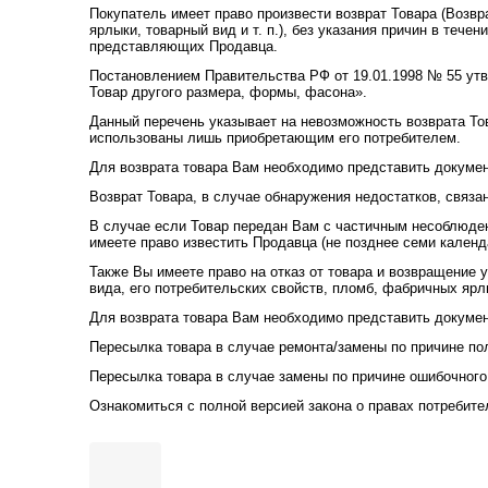
Покупатель имеет право произвести возврат Товара (Возвр
ярлыки, товарный вид и т. п.), без указания причин в теч
представляющих Продавца.
Постановлением Правительства РФ от 19.01.1998 № 55 ут
Товар другого размера, формы, фасона».
Данный перечень указывает на невозможность возврата Т
использованы лишь приобретающим его потребителем.
Для возврата товара Вам необходимо представить документ
Возврат Товара, в случае обнаружения недостатков, связа
В случае если Товар передан Вам с частичным несоблюден
имеете право известить Продавца (не позднее семи календ
Также Вы имеете право на отказ от товара и возвращение
вида, его потребительских свойств, пломб, фабричных ярл
Для возврата товара Вам необходимо представить докумен
Пересылка товара в случае ремонта/замены по причине по
Пересылка товара в случае замены по причине ошибочного 
Ознакомиться с полной версией закона о правах потребит