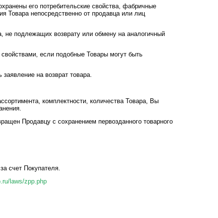
сохранены его потребительские свойства, фабричные
ния Товара непосредственно от продавца или лиц
, не подлежащих возврату или обмену на аналогичный
свойствами, если подобные Товары могут быть
 заявление на возврат товара.
ссортимента, комплектности, количества Товара, Вы
анения.
вращен Продавцу с сохранением первозданного товарного
за счет Покупателя.
p.ru/laws/zpp.php