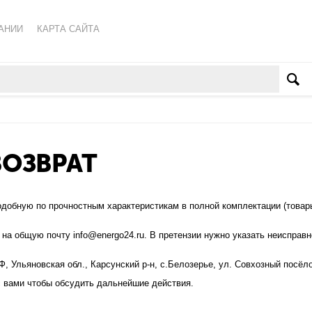
АНИИ
КАРТА САЙТА
КА ОБРАБОТКИ ПЕРСОНАЛЬНЫХ ДАННЫХ
ВАТЕЛЬСКОЕ СОГЛАШЕНИЕ
ВОЗВРАТ
подобную по прочностным характеристикам в полной комплектации (това
а общую почту info@energo24.ru. В претензии нужно указать неисправн
Ф, Ульяновская обл., Карсунский р-н, с.Белозерье, ул. Совхозный пос
с вами чтобы обсудить дальнейшие действия.