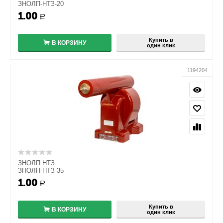
ЗНОЛП-НТЗ-20
1.00
+
Р
−
Купить в
В КОРЗИНУ
один клик
1194204
ЗНОЛП НТЗ
ЗНОЛП-НТЗ-35
1.00
+
Р
−
Купить в
В КОРЗИНУ
один клик