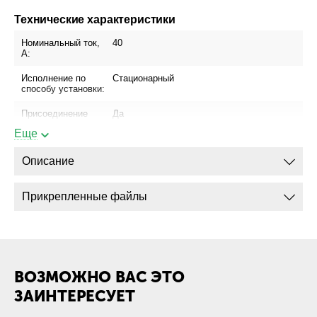
Технические характеристики
Номинальный ток,
40
А:
Исполнение по
Стационарный
способу установки:
Присоединение
Да
шинопровода:
Еще
Присоединение
Да
кабеля с
Описание
кабельным
наконечником:
Прикрепленные файлы
Присоединение
Да
кабеля без
кабельного
наконечника:
Габариты
ВОЗМОЖНО ВАС ЭТО
ЗАИНТЕРЕСУЕТ
Габарит ШхВхГ
112х150х130
(Стационарный,