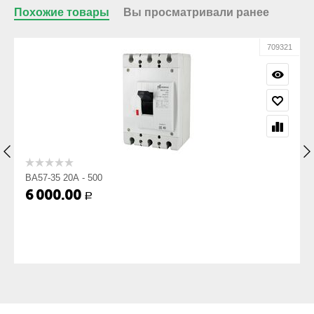
Ручной), мм:
Похожие товары
Вы просматривали ранее
Вес, кг:
2.2
01
709321
ВА57-35 20А - 500
6 000.00
Р