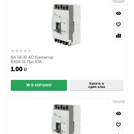
7001007
ВА 04-30 АО Контактор
ВА04-31 Про 63А
1.00
+
Р
−
Купить в
В КОРЗИНУ
один клик
7001008