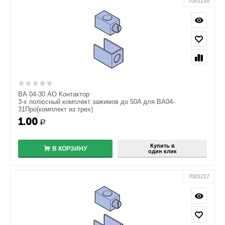
7001216
ВА 04-30 АО Контактор
3-х полюсный комплект зажимов до 50A для ВА04-
31Про(комплект из трех)
1.00
+
Р
−
Купить в
В КОРЗИНУ
один клик
7001217