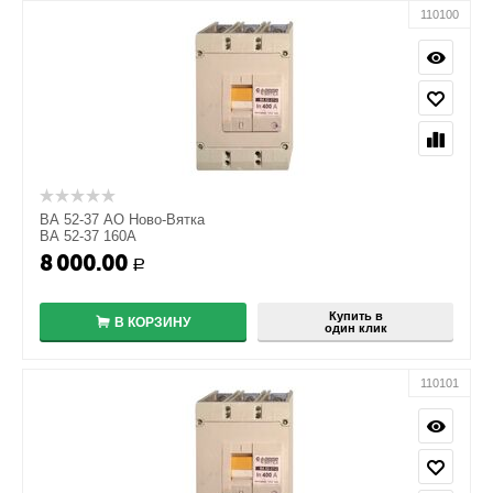
110100
ВА 52-37 АО Ново-Вятка
ВА 52-37 160А
8 000.00
+
Р
−
Купить в
В КОРЗИНУ
один клик
110101