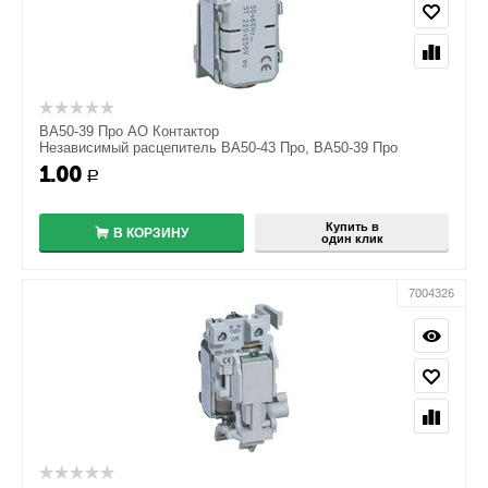
ВА50-39 Про АО Контактор
Независимый расцепитель ВА50-43 Про, ВА50-39 Про
1.00
+
Р
−
Купить в
В КОРЗИНУ
один клик
7004326