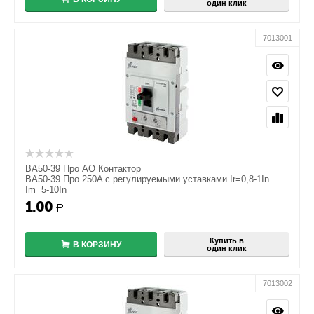
один клик
7013001
ВА50-39 Про АО Контактор
ВА50-39 Про 250A с регулируемыми уставками Ir=0,8-1In
Im=5-10In
1.00
+
Р
−
Купить в
В КОРЗИНУ
один клик
7013002