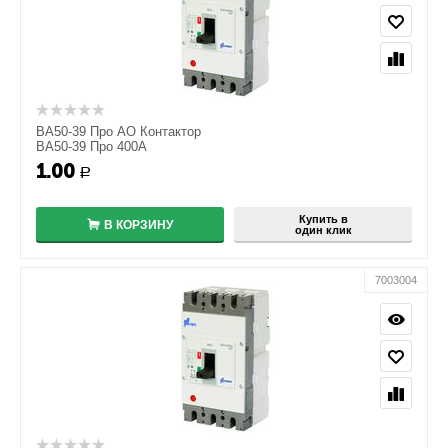
ВА50-39 Про АО Контактор
ВА50-39 Про 400А
1.00
+
Р
−
Купить в
В КОРЗИНУ
один клик
7003004