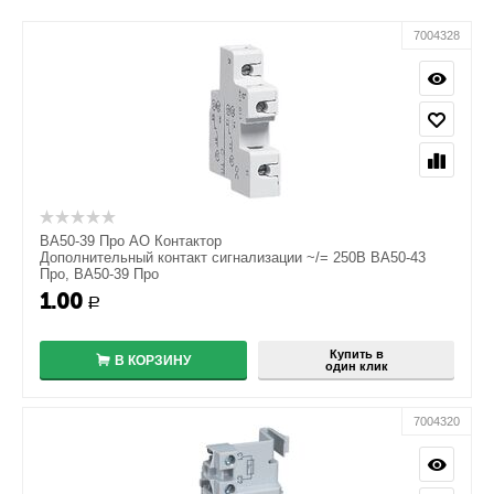
7004328
ВА50-39 Про АО Контактор
Дополнительный контакт сигнализации ~/= 250В ВА50-43
Про, ВА50-39 Про
1.00
+
Р
−
Купить в
В КОРЗИНУ
один клик
7004320