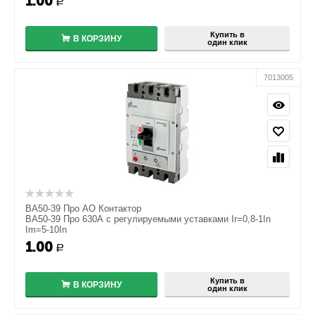
1.00
Р
−
Купить в
В КОРЗИНУ
один клик
7013005
ВА50-39 Про АО Контактор
ВА50-39 Про 630А с регулируемыми уставками Ir=0,8-1In
Im=5-10In
1.00
+
Р
−
Купить в
В КОРЗИНУ
один клик