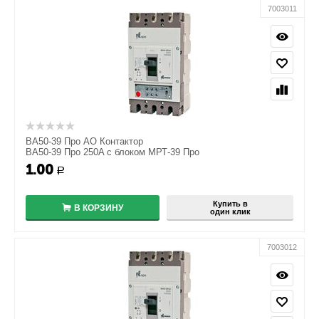
7003011
ВА50-39 Про АО Контактор
ВА50-39 Про 250A с блоком МРТ-39 Про
1.00
+
Р
−
Купить в
В КОРЗИНУ
один клик
7003012