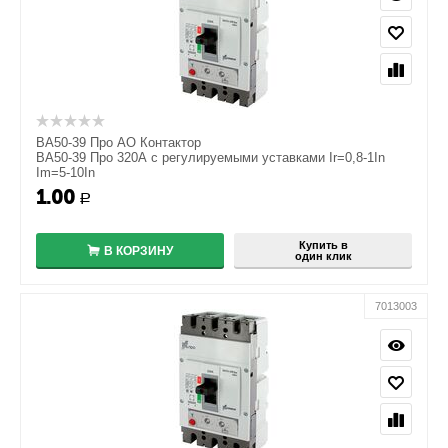
ВА50-39 Про АО Контактор
ВА50-39 Про 320А с регулируемыми уставками Ir=0,8-1In
Im=5-10In
1.00
+
Р
−
Купить в
В КОРЗИНУ
один клик
7013003