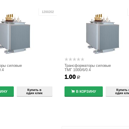
1200202
оры силовые
Трансформаторы силовые
0.4
ТМГ 1000/6/0.4
1.00
+
+
Р
−
−
Купить в
Купить 
ЗИНУ
В КОРЗИНУ
один клик
один кл