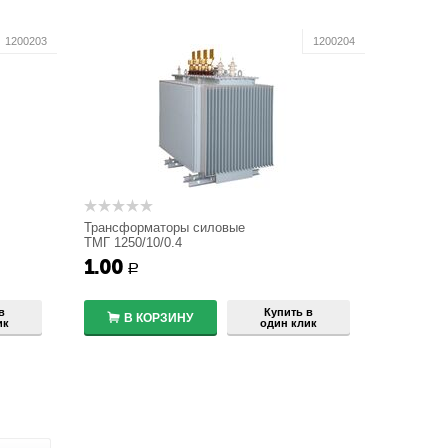
1200203
1200204
Трансформаторы силовые
ТМГ 1250/10/0.4
1.00
+
Р
−
в
Купить в
В КОРЗИНУ
ик
один клик