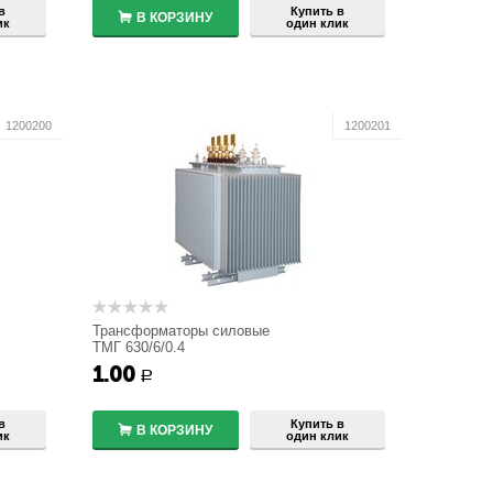
в
Купить в
В КОРЗИНУ
ик
один клик
1200200
1200201
Трансформаторы силовые
ТМГ 630/6/0.4
1.00
+
Р
−
в
Купить в
В КОРЗИНУ
ик
один клик