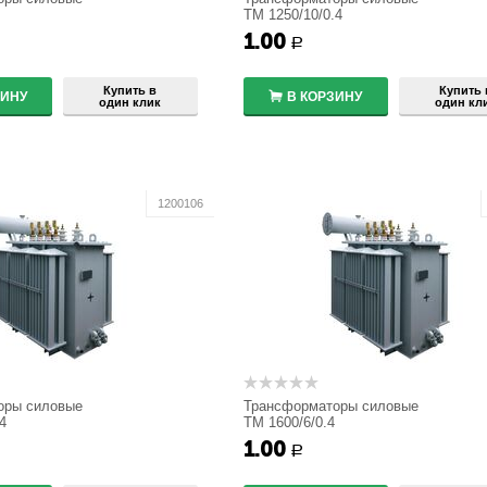
ТМ 1250/10/0.4
1.00
+
+
Р
−
−
Купить в
Купить 
ЗИНУ
В КОРЗИНУ
один клик
один кл
1200106
оры силовые
Трансформаторы силовые
4
ТМ 1600/6/0.4
1.00
+
+
Р
−
−