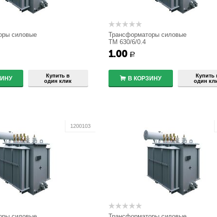
оры силовые
Трансформаторы силовые
ТМ 630/6/0.4
1.00
+
+
Р
−
−
Купить в
Купить 
ЗИНУ
В КОРЗИНУ
один клик
один кл
1200103
оры силовые
Трансформаторы силовые