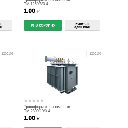
ТМ 1250/6/0.4
1.00
+
Р
−
в
Купить в
В КОРЗИНУ
ик
один клик
1200107
1200108
Трансформаторы силовые
ТМ 2500/10/0.4
1.00
+
Р
−