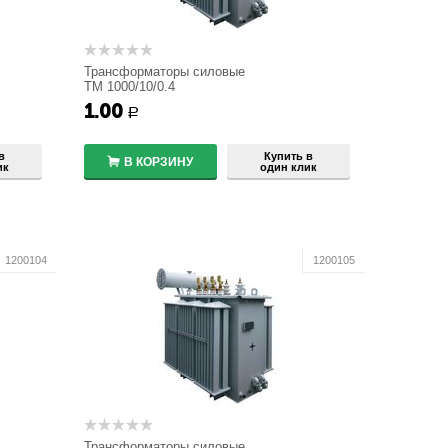
Трансформаторы силовые
ТМ 1000/10/0.4
1.00
+
Р
−
в
Купить в
В КОРЗИНУ
ик
один клик
1200104
1200105
Трансформаторы силовые