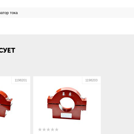
атор тока
СУЕТ
1198201
1198203