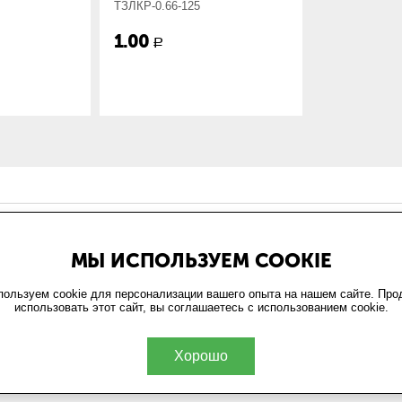
ТЗЛКР-0.66-125
1.00
Р
ИН
ОФОРМЛЕНИЕ ЗАКАЗА
МЫ ИСПОЛЬЗУЕМ COOKIE
и
Доставка и оплата
та
Возврат
ользуем cookie для персонализации вашего опыта на нашем сайте. Пр
использовать этот сайт, вы соглашаетесь с использованием cookie.
обработки персональных
ельское соглашение
Хорошо