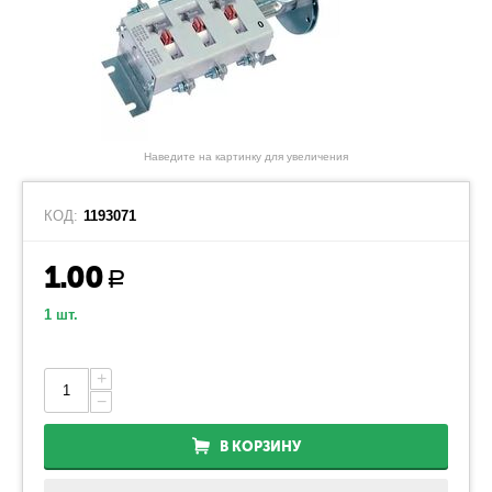
Наведите на картинку для увеличения
КОД:
1193071
1.00
Р
1 шт.
+
−
В КОРЗИНУ