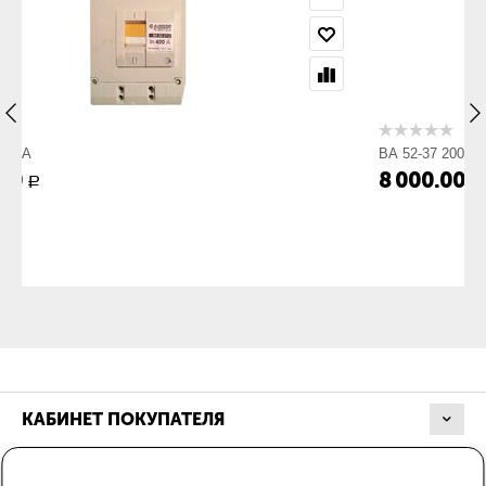
ВА 52-37 160А
ВА 52
8 000.00
8 0
Р
КАБИНЕТ ПОКУПАТЕЛЯ
МАГАЗИН