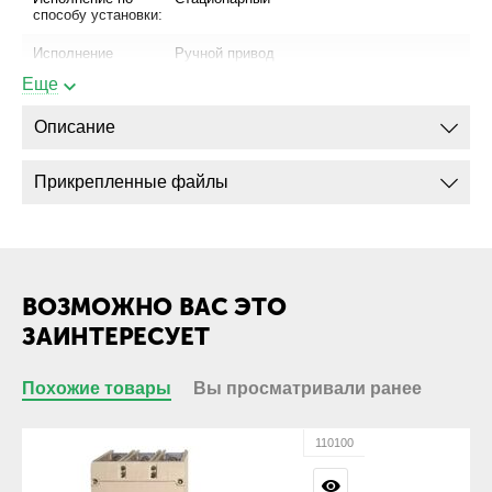
способу установки:
Исполнение
Ручной привод
привода:
Еще
Присоединение
Да
шинопровода:
Описание
Присоединение
Да
кабеля с
Прикрепленные файлы
кабельным
наконечником:
Присоединение
Да
кабеля без
кабельного
наконечника:
ВОЗМОЖНО ВАС ЭТО
ЗАИНТЕРЕСУЕТ
Габариты
Похожие товары
Вы просматривали ранее
Габарит ШхВхГ,
150х225х153
мм:
110100
Вес, кг:
4