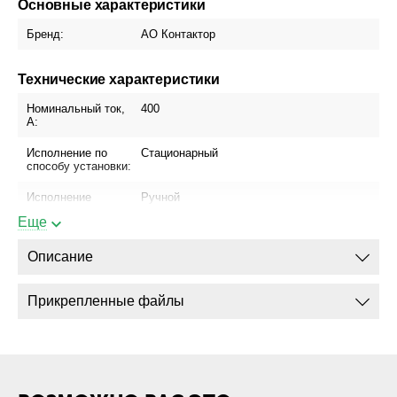
Основные характеристики
Бренд:
АО Контактор
Технические характеристики
Номинальный ток,
400
А:
Исполнение по
Стационарный
способу установки:
Исполнение
Ручной
привода:
Еще
Блок управления:
МРТ-2 (МП)
Описание
Присоединение
Да
шинопровода:
Прикрепленные файлы
Присоединение
Да
кабеля с
кабельным
наконечником:
Присоединение
Да