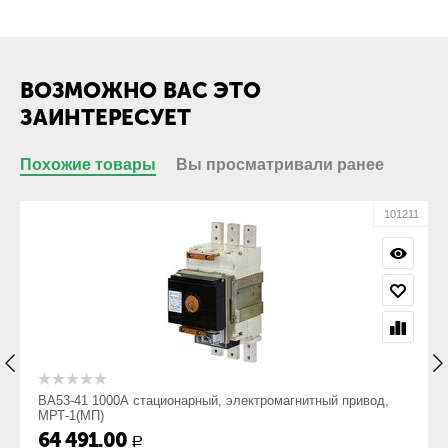
кабеля с
кабельным
наконечником:
Присоединение
Нет
ВОЗМОЖНО ВАС ЭТО
кабеля без
кабельного
ЗАИНТЕРЕСУЕТ
наконечника:
Похожие товары
Вы просматривали ранее
Габариты
Габарит ШхВхГ,
318х388х491
10
101211
мм:
Вес, кг:
47
ВА53-41 1000А стационарный, электромагнитный привод,
МРТ-1(МП)
64 491.00
Р