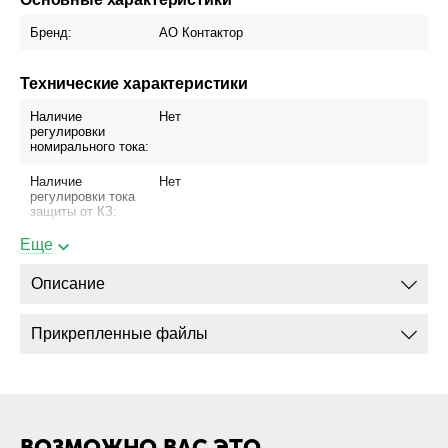
Бренд:
АО Контактор
Технические характеристики
Наличие
Нет
регулировки
номирального тока:
Наличие
Нет
регулировки тока
защиты от КЗ:
Еще
Номинальный ток,
200
А:
Описание
Исполнение по
Стационарный
способу установки:
Прикрепленные файлы
Исполнение
Ручной привод
привода:
Блок управления:
Отсутствует
Присоединение
Да
ВОЗМОЖНО ВАС ЭТО
шинопровода: