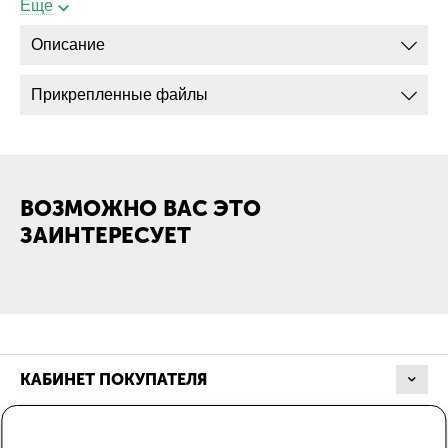
Еще
кабельным
наконечником:
Описание
Присоединение
Нет
кабеля без
кабельного
Прикрепленные файлы
наконечника:
Габариты
Габарит ШхВхГ,
284х85х322
мм:
ВОЗМОЖНО ВАС ЭТО
ЗАИНТЕРЕСУЕТ
Вес, кг:
1.37
КАБИНЕТ ПОКУПАТЕЛЯ
МАГАЗИН