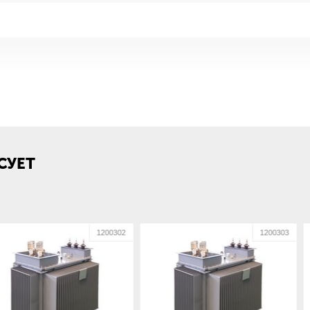
х1280
СУЕТ
1200302
1200303