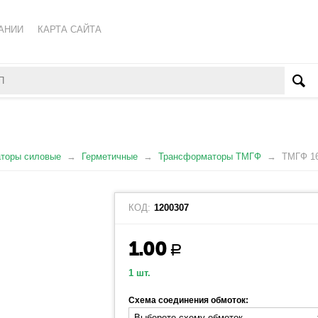
АНИИ
КАРТА САЙТА
КА ОБРАБОТКИ ПЕРСОНАЛЬНЫХ ДАННЫХ
ВАТЕЛЬСКОЕ СОГЛАШЕНИЕ
торы силовые
Герметичные
Трансформаторы ТМГФ
ТМГФ 16
КОД:
1200307
1.00
Р
1 шт.
Схема соединения обмоток: