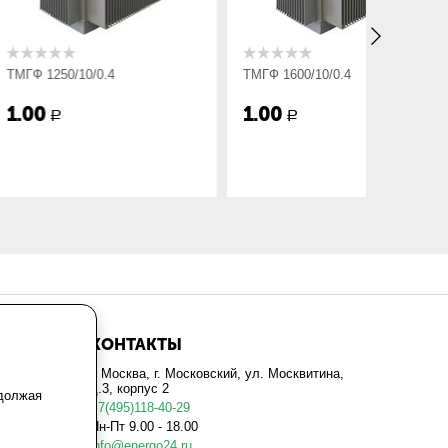
/0.4
ТМГФ 1600/10/0.4
ТМГФ 250
1.00
1.00
Р
Р
КОНТАКТЫ
г. Москва, г. Московский, ул. Москвитина,
д.3, корпус 2
одолжая
+7(495)118-40-29
Пн-Пт 9.00 - 18.00
info@energo24.ru