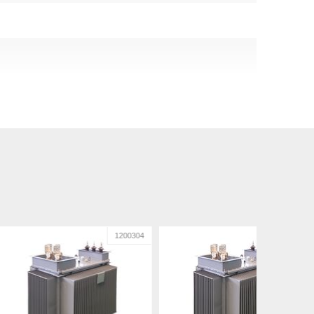
1200304
1200306