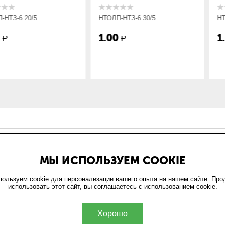
5
НТОЛП-НТЗ-6 30/5
НТОЛП-НТЗ-6
1.00
1.00
Р
Р
ИН
ОФОРМЛЕНИЕ ЗАКАЗА
МЫ ИСПОЛЬЗУЕМ COOKIE
и
Доставка и оплата
та
Возврат
ользуем cookie для персонализации вашего опыта на нашем сайте. Пр
использовать этот сайт, вы соглашаетесь с использованием cookie.
обработки персональных
ельское соглашение
Хорошо