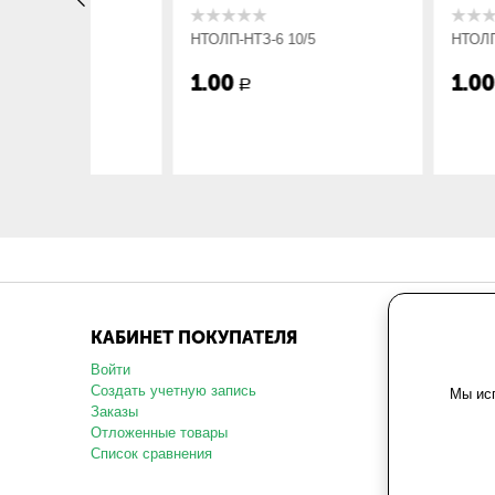
НТОЛП-НТЗ-6 10/5
НТОЛП-НТЗ-6 20/
1.00
1.00
Р
Р
КАБИНЕТ ПОКУПАТЕЛЯ
МАГАЗ
Войти
О компани
Создать учетную запись
Карта сай
Мы исп
Заказы
Политика 
данных
Отложенные товары
Пользоват
Список сравнения