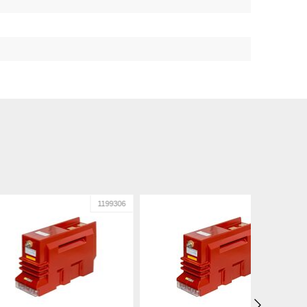
1199306
1199307