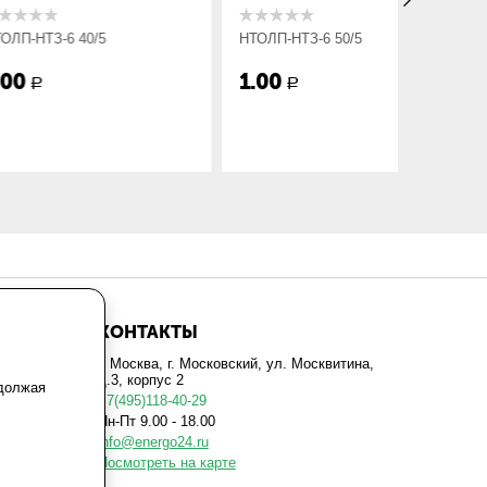
 40/5
НТОЛП-НТЗ-6 50/5
НТОЛП-НТ
1.00
1.00
Р
Р
КОНТАКТЫ
г. Москва, г. Московский, ул. Москвитина,
д.3, корпус 2
одолжая
+7(495)118-40-29
Пн-Пт 9.00 - 18.00
info@energo24.ru
Посмотреть на карте