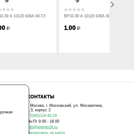
120 630А 00-Т3
ВР32-39 А 10120 630А 00-УХЛ3
ВР32-39 
1.00
1.00
Р
Р
КОНТАКТЫ
г. Москва, г. Московский, ул. Москвитина,
д.3, корпус 2
одолжая
+7(495)118-40-29
Пн-Пт 9.00 - 18.00
info@energo24.ru
Посмотреть на карте