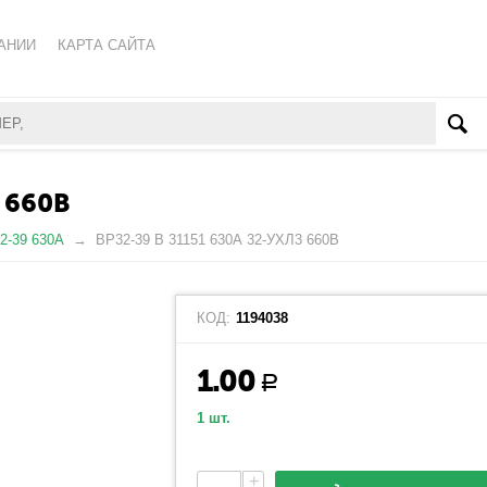
АНИИ
КАРТА САЙТА
КА ОБРАБОТКИ ПЕРСОНАЛЬНЫХ ДАННЫХ
ВАТЕЛЬСКОЕ СОГЛАШЕНИЕ
 660В
2-39 630А
ВР32-39 В 31151 630А 32-УХЛ3 660В
КОД:
1194038
1.00
Р
1 шт.
+