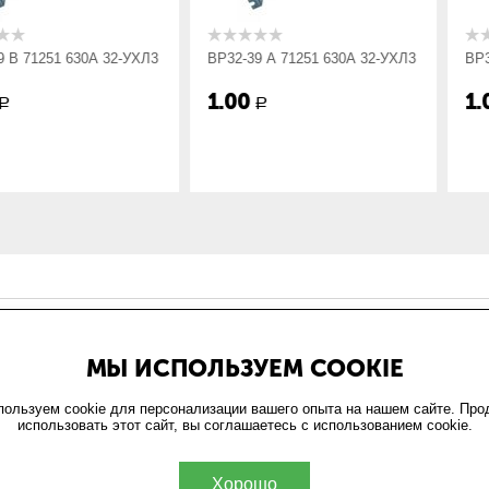
19
 630А 32-УХЛ3
ВР32-39 А 71251 630А 32-УХЛ3
ВР32-39 А 10
1.00
1.00
Р
Р
ИН
ОФОРМЛЕНИЕ ЗАКАЗА
МЫ ИСПОЛЬЗУЕМ COOKIE
и
Доставка и оплата
та
Возврат
ользуем cookie для персонализации вашего опыта на нашем сайте. Пр
использовать этот сайт, вы соглашаетесь с использованием cookie.
обработки персональных
ельское соглашение
Хорошо