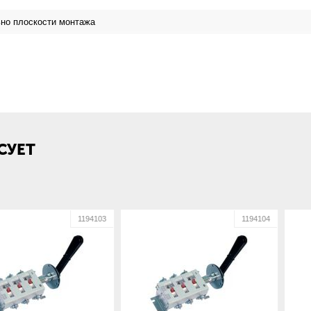
но плоскости монтажа
ий завод низковольтной аппаратуры
СУЕТ
1194103
1194104