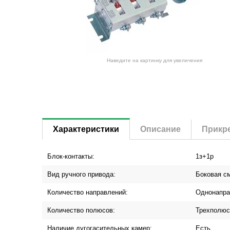
Наведите на картинку для увеличения
Характеристики
Описание
Прикр
Блок-контакты:
1з+1р
Вид ручного привода:
Боковая с
Количество направлений:
Однонапра
Количество полюсов:
Трехполю
Наличие дугогасительных камер:
Есть