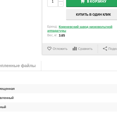
В КОРЗИНУ
−
КУПИТЬ В ОДИН КЛИК
Бренд:
Кореневский завод низковольтной
аппаратуры
Вес, кг:
3.65
Отложить
Сравнить
Поде
епленные файлы
мещенная
вленный
сный