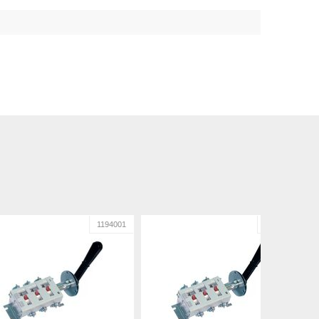
1194001
1194002