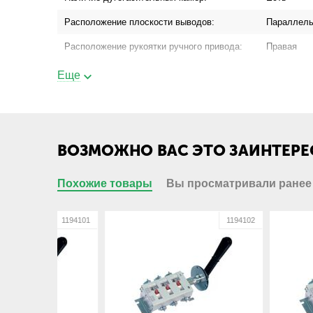
Расположение плоскости выводов:
Параллель
Расположение рукоятки ручного привода:
Правая
Съемность рукоятки:
Съемная
Еще
Основные характеристики
Бренд:
Кореневск
ВОЗМОЖНО ВАС ЭТО ЗАИНТЕРЕ
Технические характеристики
Номинальный ток, А:
630
Похожие товары
Вы просматривали ранее
Присоединение шинопровода:
Да
1194101
1194102
Присоединение кабеля с кабельным
Да
наконечником:
Присоединение кабеля без кабельного
Нет
наконечника:
Габариты