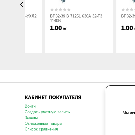
Габарит ШхВхГ, мм:
265х233х1
А 54-УХЛ2
ВР32-39 В 71251 630А 32-Т3
ВР32-39 В 71251
Вес, кг:
3.65
1140В
1.00
1.00
Р
Р
КАБИНЕТ ПОКУПАТЕЛЯ
МАГАЗ
Войти
О компани
Создать учетную запись
Карта сай
Мы исп
Заказы
Политика 
данных
Отложенные товары
Пользоват
Список сравнения