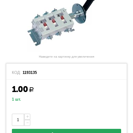
Наведите на картинку для увеличения
КОД:
1193135
1.00
Р
1 шт.
+
−