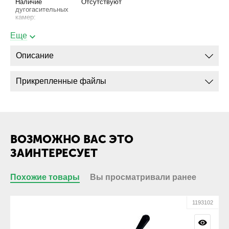
Наличие
Отсутствуют
дугогасительных
камер:
Еще
Расположение
Перпендикулярно
плоскости
плоскости монтажа
выводов:
Описание
Расположение
Левая
рукоятки ручного
Прикрепленные файлы
привода:
Съемность
Несъемная
рукоятки:
Основные характеристики
ВОЗМОЖНО ВАС ЭТО
Бренд:
Кореневский завод
ЗАИНТЕРЕСУЕТ
низковольтной
аппаратуры
Похожие товары
Вы просматривали ранее
Технические характеристики
01
1193102
Номинальный ток,
400
А: