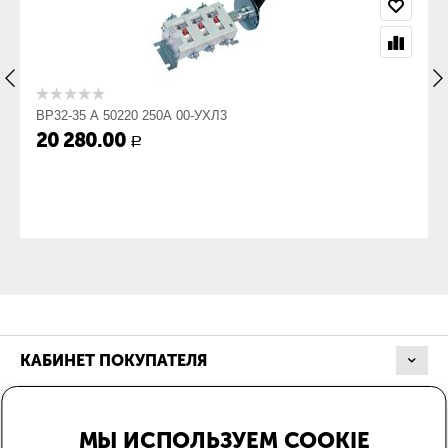
Присоединение
Да
кабеля с
кабельным
наконечником:
Присоединение
Нет
ВР32-35 А 50220 250А 00-УХЛ3
кабеля без
20 280.00
Р
кабельного
наконечника:
Габариты
Габарит ШхВхГ,
207х183х88
мм:
Вес, кг:
1.44
КАБИНЕТ ПОКУПАТЕЛЯ
МАГАЗИН
МЫ ИСПОЛЬЗУЕМ COOKIE