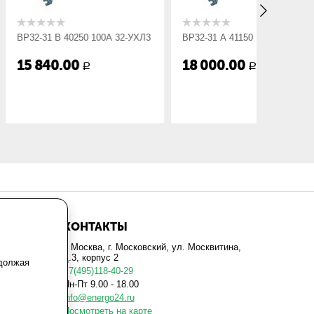
0250 100А 32-УХЛ3
ВР32-31 А 41150 100А 32-УХЛ3
ВР32-31
00
18 000.00
18 00
Р
Р
КОНТАКТЫ
г. Москва, г. Московский, ул. Москвитина,
д.3, корпус 2
одолжая
+7(495)118-40-29
Пн-Пт 9.00 - 18.00
info@energo24.ru
Посмотреть на карте