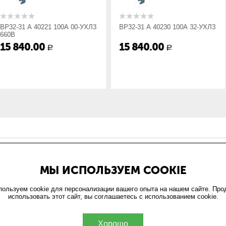
9
1 100А 00-УХЛ3
ВР32-31 А 40230 100А 32-УХЛ3
ВР32-31 В 4
15 840.00
15 840.
Р
Р
ИН
ОФОРМЛЕНИЕ ЗАКАЗА
МЫ ИСПОЛЬЗУЕМ COOKIE
и
Доставка и оплата
та
Возврат
ользуем cookie для персонализации вашего опыта на нашем сайте. Пр
использовать этот сайт, вы соглашаетесь с использованием cookie.
обработки персональных
ельское соглашение
Хорошо