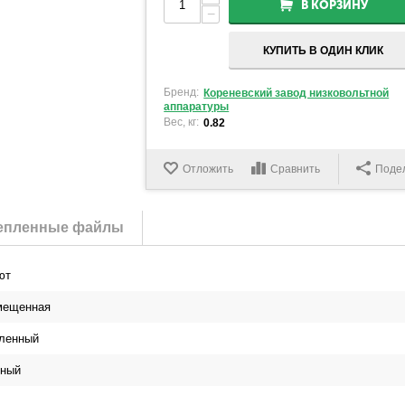
В КОРЗИНУ
−
КУПИТЬ В ОДИН КЛИК
Бренд:
Кореневский завод низковольтной
аппаратуры
Вес, кг:
0.82
Отложить
Сравнить
Поде
епленные файлы
ют
мещенная
ленный
сный