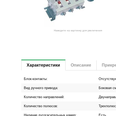
Наведите на картинку для увеличения
Характеристики
Описание
Прикр
Блок-контакты:
Отсутству
Вид ручного привода:
Боковая с
Количество направлений:
Двунаправ
Количество полюсов:
Трехполю
Наличие дугогасительных камер:
Есть