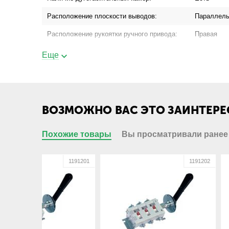
Расположение плоскости выводов:
Параллель
Расположение рукоятки ручного привода:
Правая
Съемность рукоятки:
Съемная
Еще
Основные характеристики
Бренд:
Кореневск
ВОЗМОЖНО ВАС ЭТО ЗАИНТЕРЕ
Технические характеристики
Номинальный ток, А:
100
Похожие товары
Вы просматривали ранее
Присоединение шинопровода:
Да
1191201
1191202
Присоединение кабеля с кабельным
Да
наконечником:
Присоединение кабеля без кабельного
Нет
наконечника:
Габариты