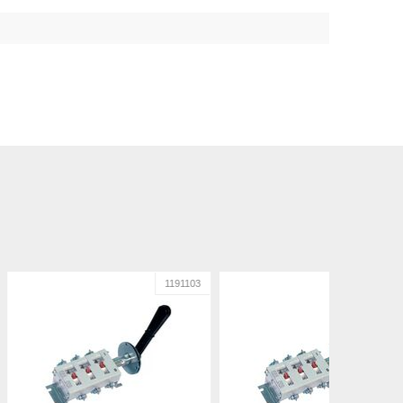
1191103
1191104