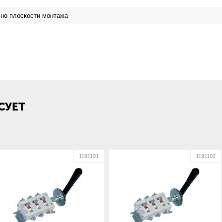
но плоскости монтажа
ий завод низковольтной аппаратуры
СУЕТ
1191101
1191102