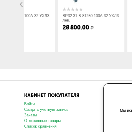
Габарит ШхВхГ, мм:
196х136х8
0А 32-УХЛ3
ВР32-31 В 81250 100А 32-УХЛ3
ВР32-31 А 4022
Вес, кг:
0.82
лев.
660В
28 800.00
15 840.00
Р
КАБИНЕТ ПОКУПАТЕЛЯ
МАГАЗ
Войти
О компани
Создать учетную запись
Карта сай
Мы исп
Заказы
Политика 
данных
Отложенные товары
Пользоват
Список сравнения