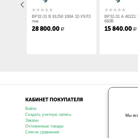
Габарит ШхВхГ, мм:
196х136х8
А 32-УХЛ3
ВР32-31 В 81250 100А 32-УХЛ3
ВР32-31 А 40221
Вес, кг:
0.82
лев.
660В
28 800.00
15 840.00
Р
Р
КАБИНЕТ ПОКУПАТЕЛЯ
МАГАЗ
Войти
О компани
Создать учетную запись
Карта сай
Мы исп
Заказы
Политика 
данных
Отложенные товары
Пользоват
Список сравнения