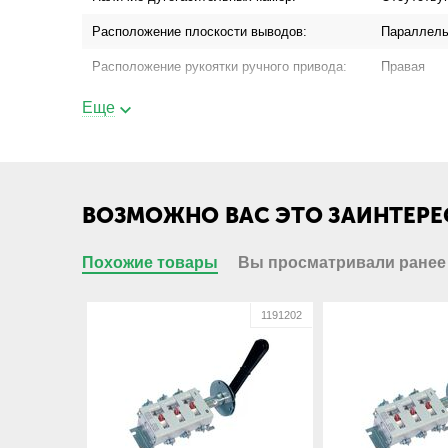
Расположение плоскости выводов:
Параллель
Расположение рукоятки ручного привода:
Правая
Съемность рукоятки:
Несъемна
Еще
Основные характеристики
Бренд:
Кореневск
ВОЗМОЖНО ВАС ЭТО ЗАИНТЕРЕ
Технические характеристики
Номинальный ток, А:
100
Похожие товары
Вы просматривали ранее
Присоединение шинопровода:
Да
1191201
1191202
Присоединение кабеля с кабельным
Да
наконечником:
Присоединение кабеля без кабельного
Нет
наконечника:
Габариты