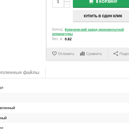
В КОРЗИНУ
−
КУПИТЬ В ОДИН КЛИК
Бренд:
Кореневский завод низковольтной
аппаратуры
Вес, кг:
0.82
Отложить
Сравнить
Поде
епленные файлы
ют
вленный
сный
ют