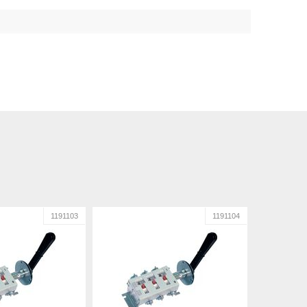
1191103
1191104