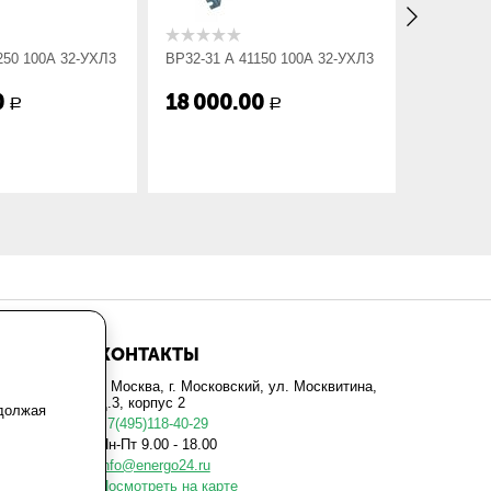
250 100А 32-УХЛ3
ВР32-31 А 41150 100А 32-УХЛ3
ВР32-31 
0
18 000.00
18 000
Р
Р
КОНТАКТЫ
г. Москва, г. Московский, ул. Москвитина,
д.3, корпус 2
одолжая
+7(495)118-40-29
Пн-Пт 9.00 - 18.00
info@energo24.ru
Посмотреть на карте