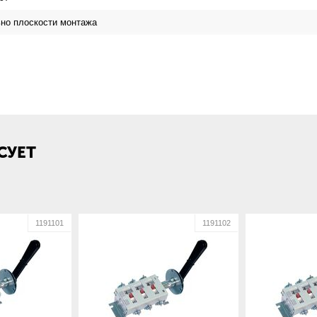
но плоскости монтажа
я
ий завод низковольтной аппаратуры
СУЕТ
1191101
1191102