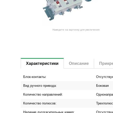
Наведите на картинку для увеличения
Характеристики
Описание
Прикр
Блок-контакты:
Отсутству
Вид ручного привода:
Боковая
Количество направлений:
Однонапра
Количество полюсов:
Трехполю
Наличие дугогасительных камер:
Отсутству