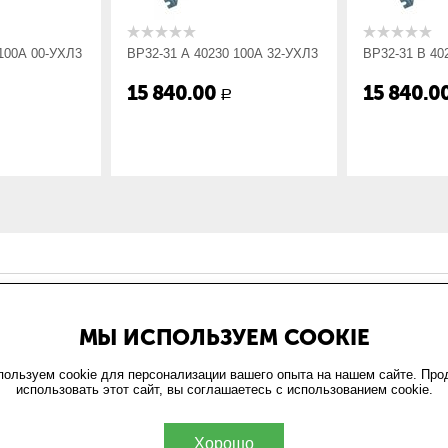
9
 100А 00-УХЛ3
ВР32-31 А 40230 100А 32-УХЛ3
ВР32-31 В 40
15 840.00
15 840.0
Р
ИН
ОФОРМЛЕНИЕ ЗАКАЗА
МЫ ИСПОЛЬЗУЕМ COOKIE
и
Доставка и оплата
та
Возврат
ользуем cookie для персонализации вашего опыта на нашем сайте. Пр
использовать этот сайт, вы соглашаетесь с использованием cookie.
обработки персональных
ельское соглашение
Хорошо