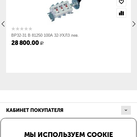
Присоединение
Да
кабеля с
кабельным
наконечником:
Присоединение
Нет
ВР32-31 В 81250 100А 32-УХЛ3 лев.
кабеля без
28 800.00
Р
кабельного
наконечника:
Габариты
Габарит ШхВхГ,
196х136х89
мм:
Вес, кг:
0.82
КАБИНЕТ ПОКУПАТЕЛЯ
МАГАЗИН
МЫ ИСПОЛЬЗУЕМ COOKIE