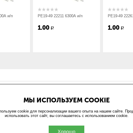
81
00А и/п
РЕ19-49 22211 6300А и/п
РЕ19-49 2226
1.00
1.00
Р
Р
ИН
ОФОРМЛЕНИЕ ЗАКАЗА
МЫ ИСПОЛЬЗУЕМ COOKIE
и
Доставка и оплата
та
Возврат
ользуем cookie для персонализации вашего опыта на нашем сайте. Пр
использовать этот сайт, вы соглашаетесь с использованием cookie.
обработки персональных
ельское соглашение
Хорошо