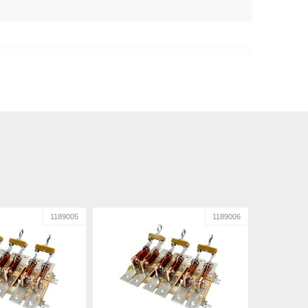
1189005
1189006