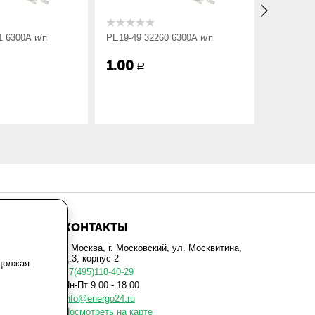
1 6300А и/п
РЕ19-49 32260 6300А и/п
РЕ19-49 3
1.00
1.00
Р
Р
КОНТАКТЫ
г. Москва, г. Московский, ул. Москвитина,
д.3, корпус 2
одолжая
+7(495)118-40-29
Пн-Пт 9.00 - 18.00
info@energo24.ru
Посмотреть на карте