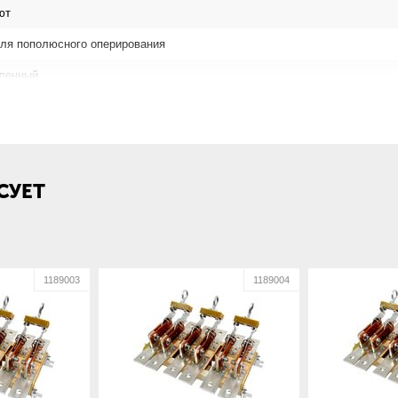
ют
для пополюсного оперирования
ленный
сный
улярно плоскости монтажа
СУЕТ
1189003
1189004