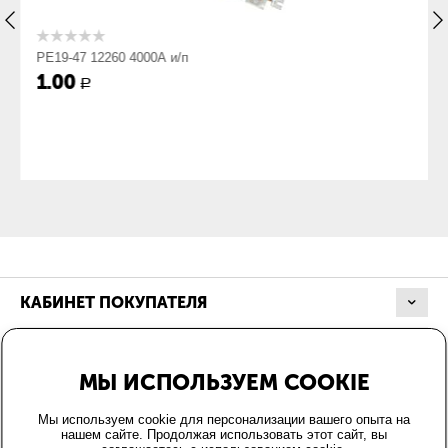
кабельным
наконечником:
Присоединение
Нет
РЕ19-47 12260 4000А и/п
кабеля без
1.00
Р
кабельного
наконечника:
Габариты
Габарит ШхВхГ,
375х315х481
мм:
Вес, кг:
11.51
КАБИНЕТ ПОКУПАТЕЛЯ
МАГАЗИН
МЫ ИСПОЛЬЗУЕМ COOKIE
ОФОРМЛЕНИЕ ЗАКАЗА
Мы используем cookie для персонализации вашего опыта на
нашем сайте. Продолжая использовать этот сайт, вы