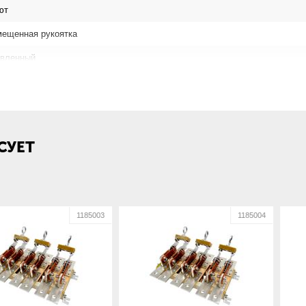
ют
мещенная рукоятка
вленный
сный
но плоскости монтажа
СУЕТ
1185003
1185004