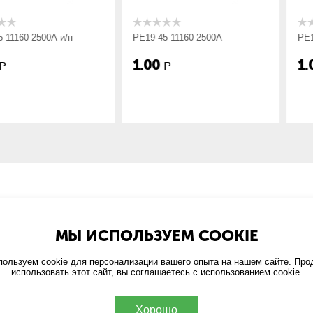
65
00А и/п
РЕ19-45 11160 2500А
РЕ19-45 1116
1.00
1.00
Р
Р
ИН
ОФОРМЛЕНИЕ ЗАКАЗА
МЫ ИСПОЛЬЗУЕМ COOKIE
и
Доставка и оплата
та
Возврат
ользуем cookie для персонализации вашего опыта на нашем сайте. Пр
использовать этот сайт, вы соглашаетесь с использованием cookie.
обработки персональных
ельское соглашение
Хорошо