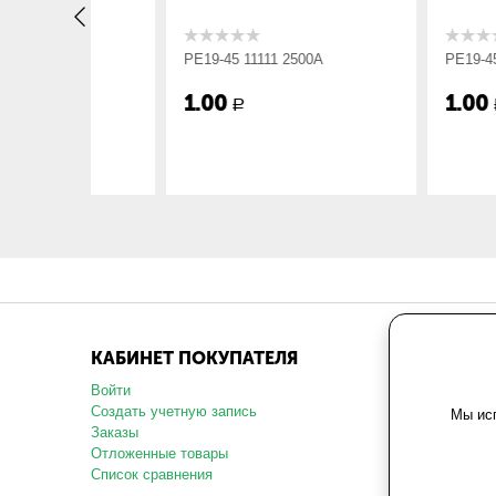
Габарит ШхВхГ, мм:
510х300х3
РЕ19-45 11111 2500А
РЕ19-45 11160 25
Вес, кг:
15.7
1.00
1.00
Р
Р
КАБИНЕТ ПОКУПАТЕЛЯ
МАГАЗ
Войти
О компани
Создать учетную запись
Карта сай
Мы исп
Заказы
Политика 
данных
Отложенные товары
Пользоват
Список сравнения