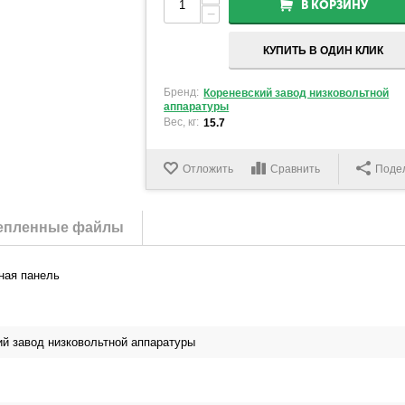
В КОРЗИНУ
−
КУПИТЬ В ОДИН КЛИК
Бренд:
Кореневский завод низковольтной
аппаратуры
Вес, кг:
15.7
Отложить
Сравнить
Поде
епленные файлы
ная панель
ий завод низковольтной аппаратуры