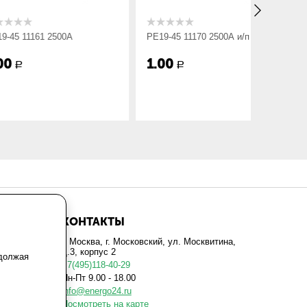
1 2500А
РЕ19-45 11170 2500А и/п
РЕ19-45 
1.00
1.00
Р
Р
КОНТАКТЫ
г. Москва, г. Московский, ул. Москвитина,
д.3, корпус 2
одолжая
+7(495)118-40-29
Пн-Пт 9.00 - 18.00
info@energo24.ru
Посмотреть на карте