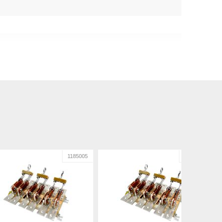
1185005
1185006