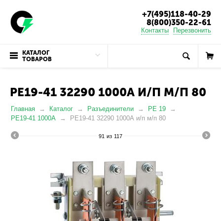
+7(495)118-40-29
8(800)350-22-61
Контакты
Перезвонить
КАТАЛОГ
ТОВАРОВ
РЕ19-41 32290 1000А И/П М/П 80
Главная
Каталог
Разъединители
РЕ 19
РЕ19-41 1000А
РЕ19-41 32290 1000А и/п м/п 80
91
из
117