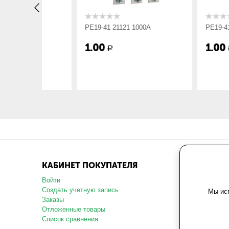
Габарит ШхВхГ, мм:
305х300х2
РЕ19-41 21121 1000А
РЕ19-41 21141 1
Вес, кг:
8.15
1.00
1.00
Р
Р
КАБИНЕТ ПОКУПАТЕЛЯ
МАГАЗ
Войти
О компани
Создать учетную запись
Карта сай
Мы исп
Заказы
Политика 
данных
Отложенные товары
Пользоват
Список сравнения