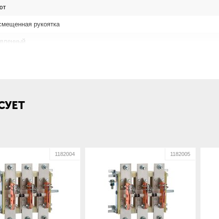
ют
смещенная рукоятка
вленный
сный
но плоскости монтажа
СУЕТ
1182004
1182005