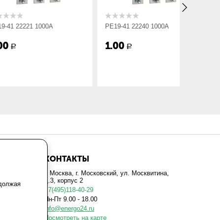
1 1000А
РЕ19-41 22240 1000А
РЕ19-41 3
бок.р)
1.00
1.00
Р
Р
КОНТАКТЫ
г. Москва, г. Московский, ул. Москвитина,
д.3, корпус 2
одолжая
+7(495)118-40-29
Пн-Пт 9.00 - 18.00
info@energo24.ru
Посмотреть на карте