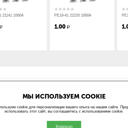
50
000А
РЕ19-41 22220 1000А
РЕ19-41 2222
1.00
1.00
Р
Р
ИН
ОФОРМЛЕНИЕ ЗАКАЗА
МЫ ИСПОЛЬЗУЕМ COOKIE
и
Доставка и оплата
та
Возврат
ользуем cookie для персонализации вашего опыта на нашем сайте. Пр
использовать этот сайт, вы соглашаетесь с использованием cookie.
обработки персональных
ельское соглашение
Хорошо