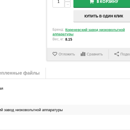
В КОРЗИНУ
−
КУПИТЬ В ОДИН КЛИК
Бренд:
Кореневский завод низковольтной
аппаратуры
Вес, кг:
8.15
Отложить
Сравнить
Поде
епленные файлы
ая
ий завод низковольтной аппаратуры