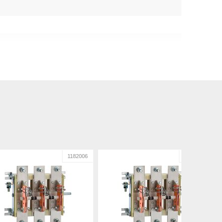
1182006
1182007