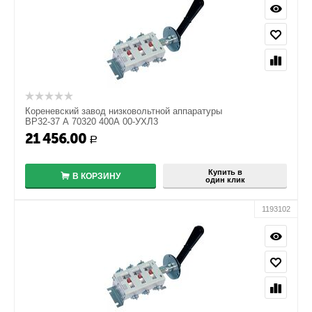
Кореневский завод низковольтной аппаратуры
ВР32-37 А 70320 400А 00-УХЛ3
21 456.00
+
Р
−
Купить в
В КОРЗИНУ
один клик
1193102