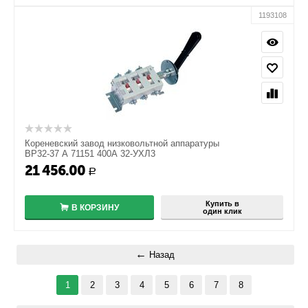
1193108
Кореневский завод низковольтной аппаратуры
ВР32-37 А 71151 400А 32-УХЛ3
21 456.00
+
Р
−
Купить в
В КОРЗИНУ
один клик
Назад
1
2
3
4
5
6
7
8