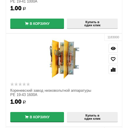
РЕ 19-41 1000А
1.00
+
Р
−
Купить в
В КОРЗИНУ
один клик
1183000
Кореневский завод низковольтной аппаратуры
РЕ 19-43 1600А
1.00
+
Р
−
Купить в
В КОРЗИНУ
один клик