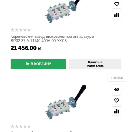
Кореневский завод низковольтной аппаратуры
ВР32-37 А 71140 400А 00-УХЛ3
21 456.00
+
Р
−
Купить в
В КОРЗИНУ
один клик
1193106