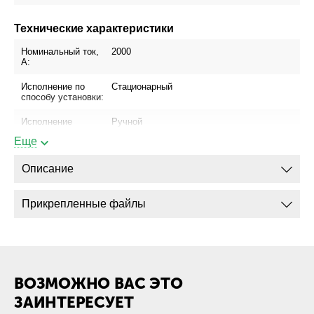
Технические характеристики
Номинальный ток,
2000
А:
Исполнение по
Стационарный
способу установки:
Исполнение
Ручной
привода:
Еще
Блок управления:
Отсутствует
Описание
Присоединение
Да
шинопровода:
Прикрепленные файлы
Присоединение
Да
кабеля с
кабельным
наконечником:
Присоединение
Нет
ВОЗМОЖНО ВАС ЭТО
кабеля без
кабельного
ЗАИНТЕРЕСУЕТ
наконечника: