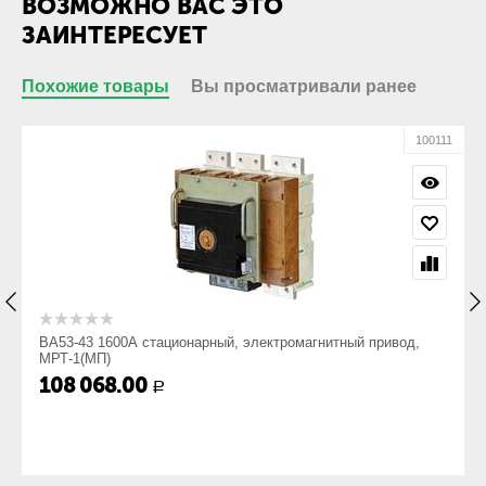
ВОЗМОЖНО ВАС ЭТО
кабеля без
кабельного
ЗАИНТЕРЕСУЕТ
наконечника:
Похожие товары
Вы просматривали ранее
Габариты
Габарит ШхВхГ,
425х170х462
10
100111
мм:
Вес, кг:
48
ВА53-43 1600А стационарный, электромагнитный привод,
МРТ-1(МП)
108 068.00
Р