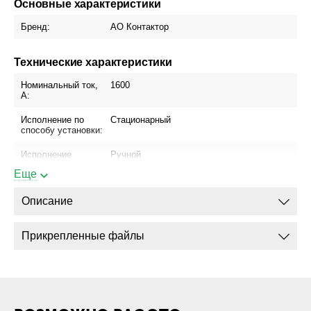
Основные характеристики
Бренд:
АО Контактор
Технические характеристики
Номинальный ток,
1600
А:
Исполнение по
Стационарный
способу установки:
Исполнение
Ручной
привода:
Еще
Блок управления:
МРТ-2 (МП)
Описание
Присоединение
Да
шинопровода:
Прикрепленные файлы
Присоединение
Да
кабеля с
кабельным
наконечником:
Присоединение
Нет