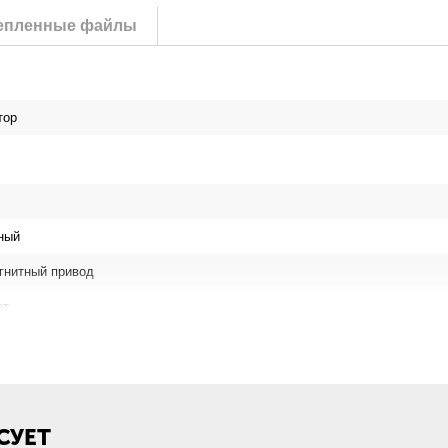
епленные файлы
тор
ный
гнитный привод
ет
СУЕТ