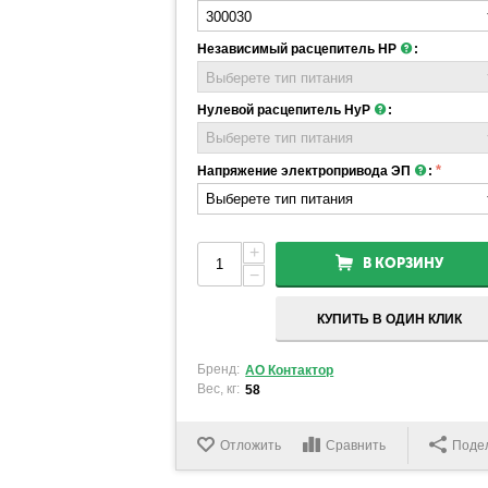
Независимый расцепитель НР
:
Нулевой расцепитель НуР
:
Напряжение электропривода ЭП
:
+
В КОРЗИНУ
−
КУПИТЬ В ОДИН КЛИК
Бренд:
АО Контактор
Вес, кг:
58
Отложить
Сравнить
Поде