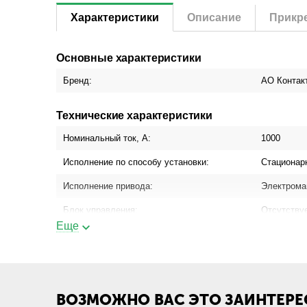
Характеристики
Описание
Прикр
Основные характеристики
Бренд:
АО Контак
Технические характеристики
Номинальный ток, А:
1000
Исполнение по способу установки:
Стационар
Исполнение привода:
Электрома
Блок управления:
Отсутству
Еще
Присоединение шинопровода:
Да
Присоединение кабеля с кабельным
Да
наконечником:
Присоединение кабеля без кабельного
Да
ВОЗМОЖНО ВАС ЭТО ЗАИНТЕРЕ
наконечника: