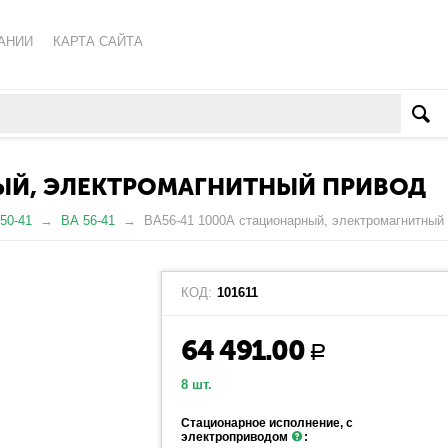
АНИИ
КАРТА САЙТА
КА ОБРАБОТКИ ПЕРСОНАЛЬНЫХ ДАННЫХ
ВАТЕЛЬСКОЕ СОГЛАШЕНИЕ
НЫЙ, ЭЛЕКТРОМАГНИТНЫЙ ПРИВОД
50-41
ВА 56-41
ВА56-41 1000А стационарный, электромагнитный
КОД:
101611
64 491.00
Р
8 шт.
Стационарное исполнение, с
электроприводом
: