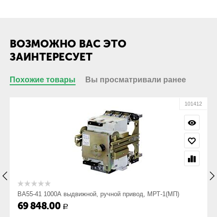
кабеля с
кабельным
наконечником:
Присоединение
Нет
ВОЗМОЖНО ВАС ЭТО
кабеля без
кабельного
ЗАИНТЕРЕСУЕТ
наконечника:
Похожие товары
Вы просматривали ранее
Габариты
Габарит ШхВхГ,
318х388х491
101412
мм:
Вес, кг:
47
55-41 1000А выдвижной, ручной привод, МРТ-1(МП)
ВА55-41 
МРТ-1(МП
 848.00
Р
77 059