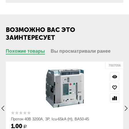
Присоединение
Да
кабеля с
кабельным
наконечником:
Присоединение
Нет
ВОЗМОЖНО ВАС ЭТО
кабеля без
кабельного
ЗАИНТЕРЕСУЕТ
наконечника:
Похожие товары
Вы просматривали ранее
Габариты
Габарит ШхВхГ,
425х473х433
55
7007056
мм:
Вес, кг:
108
Протон 40В 3200А, 3P, Icu-65kA (Н), ВА50-45
1.00
Р