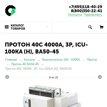
+7(495)118-40-29
8(800)350-22-61
Контакты
Перезвонить
КАТАЛОГ
ТОВАРОВ
ПРОТОН 40C 4000А, 3P, ICU-
100KA (Н), ВА50-45
Главная
Каталог
Выключатели 160 - 6300А
Протон
Протон 40 ВА50-45
Протон 40C 4000А, 3P, Icu-100kA (Н), ВА50-45
8
из
22