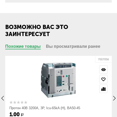
Присоединение
Да
кабеля с
кабельным
наконечником:
Присоединение
Нет
ВОЗМОЖНО ВАС ЭТО
кабеля без
кабельного
ЗАИНТЕРЕСУЕТ
наконечника:
Похожие товары
Вы просматривали ранее
Габариты
Габарит ШхВхГ,
396х419х354
55
7007056
мм:
Вес, кг:
59
Протон 40В 3200А, 3P, Icu-65kA (Н), ВА50-45
1.00
Р