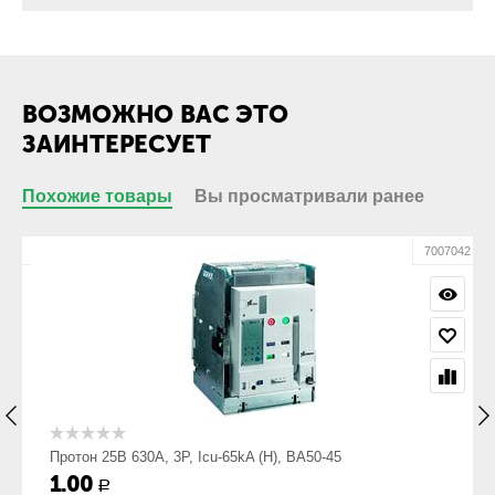
Присоединение
Да
кабеля с
кабельным
наконечником:
Присоединение
Нет
ВОЗМОЖНО ВАС ЭТО
кабеля без
кабельного
ЗАИНТЕРЕСУЕТ
наконечника:
Похожие товары
Вы просматривали ранее
Габариты
Габарит ШхВхГ,
316х352х433
41
7007042
мм:
Вес, кг:
77
Протон 25В 630А, 3P, Icu-65kA (Н), ВА50-45
1.00
Р