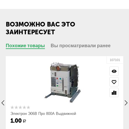
кабеля с
кабельным
наконечником:
Присоединение
Нет
ВОЗМОЖНО ВАС ЭТО
кабеля без
кабельного
ЗАИНТЕРЕСУЕТ
наконечника:
Похожие товары
Вы просматривали ранее
Габариты
Габарит ШхВхГ,
417х493х622
00
107101
мм:
Вес, кг:
90
Электрон Э06В Про 800А Выдвижной
1.00
Р