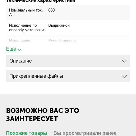
Технические характеристики
Номинальный ток,
630
А:
Исполнение по
Выдвижной
способу установки:
Исполнение
Ручной привод
привода:
Еще
Блок управления:
МРТ-4(МП)
Описание
Присоединение
Да
шинопровода:
Прикрепленные файлы
Присоединение
Нет
кабеля с
кабельным
наконечником:
Присоединение
Нет
ВОЗМОЖНО ВАС ЭТО
кабеля без
кабельного
ЗАИНТЕРЕСУЕТ
наконечника:
Похожие товары
Вы просматривали ранее
Габариты