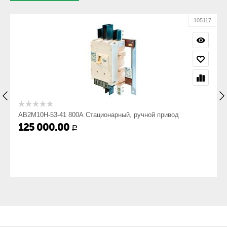
Габарит ШхВхГ,
535х500х566
16
105117
мм:
Вес, кг:
44
АВ2М10Н-53-41 800А Стационарный, ручной привод
125 000.00
Р