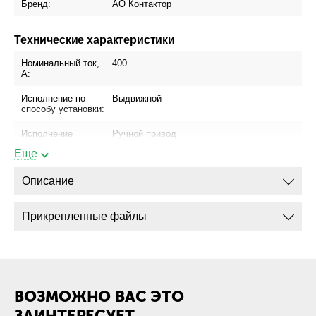
Бренд:
АО Контактор
Технические характеристики
Номинальный ток,
400
А:
Исполнение по
Выдвижной
способу установки:
Исполнение
Ручной привод
привода:
Еще
Блок управления:
МРТ-3(МП)
Описание
Присоединение
Да
шинопровода:
Прикрепленные файлы
Присоединение
Да
кабеля с
кабельным
наконечником:
Присоединение
Нет
ВОЗМОЖНО ВАС ЭТО
кабеля без
кабельного
ЗАИНТЕРЕСУЕТ