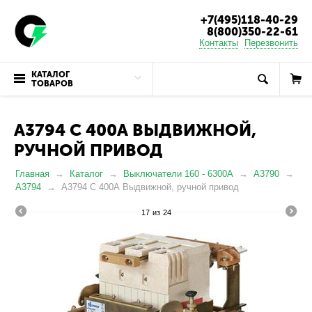
+7(495)118-40-29
8(800)350-22-61
Контакты
Перезвонить
КАТАЛОГ
ТОВАРОВ
А3794 С 400А ВЫДВИЖНОЙ,
РУЧНОЙ ПРИВОД
Главная
Каталог
Выключатели 160 - 6300А
А3790
А3794
А3794 С 400А Выдвижной, ручной привод
17
из
24