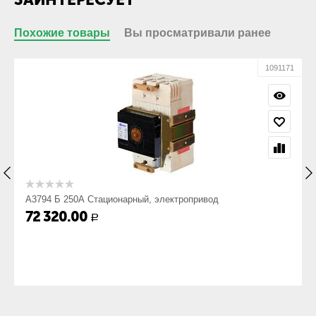
наконечника:
Похожие товары
Вы просматривали ранее
Габариты
Габарит ШхВхГ,
318х400х460
61
1091171
мм:
Вес, кг:
27
А3794 Б 250А Стационарный, электропривод
72 320.00
Р