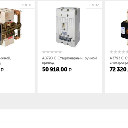
60
109111
109112
ой,
А3793 С Стационарный, ручной
А3793 С Стац
привод
электроприво
50 918.00
72 320.0
Р