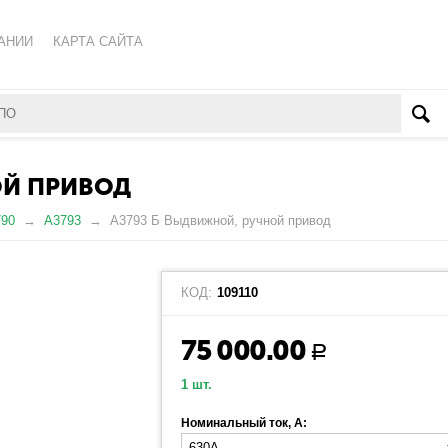
АНИИ
КАРТА САЙТА
КА ОБРАБОТКИ ПЕРСОНАЛЬНЫХ ДАННЫХ
ВАТЕЛЬСКОЕ СОГЛАШЕНИЕ
ОЙ ПРИВОД
790
А3793
А3793 Б Выдвижной, ручной привод
КОД:
109110
75 000.00
Р
1 шт.
Номинальный ток, А: