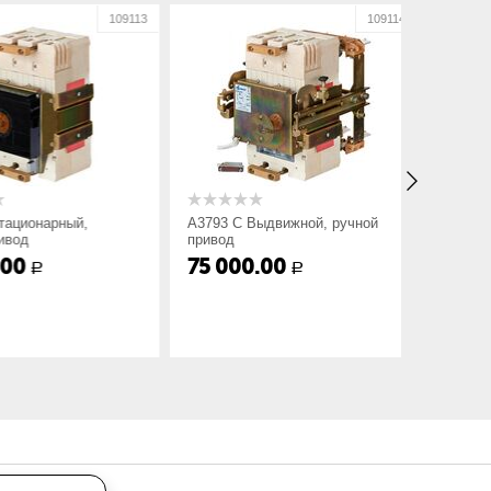
109113
109114
ионарный,
А3793 С Выдвижной, ручной
А3793 С 
д
привод
электроп
0
75 000.00
78 872
Р
Р