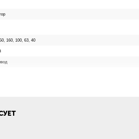
тор
50, 160, 100, 63, 40
й
ивод
СУЕТ