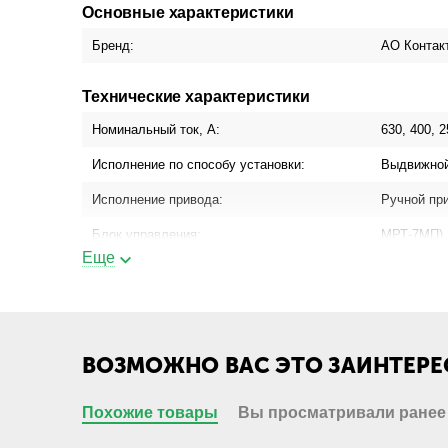
Основные характеристики
Бренд:
АО Контак
Технические характеристики
Номинальный ток, А:
630, 400, 2
Исполнение по способу установки:
Выдвижно
Исполнение привода:
Ручной пр
Блок управления:
МРТ-7МП)
Еще
Присоединение шинопровода:
Да
Присоединение кабеля с кабельным
Да
наконечником:
Присоединение кабеля без кабельного
Нет
ВОЗМОЖНО ВАС ЭТО ЗАИНТЕРЕ
наконечника:
Похожие товары
Вы просматривали ранее
Габариты